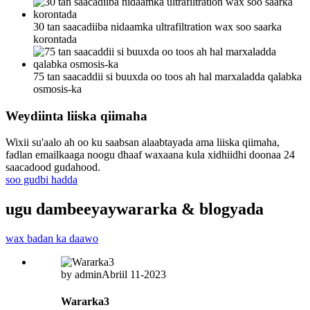
30 tan saacadiiba nidaamka ultrafiltration wax soo saarka
korontada
75 tan saacaddii si buuxda oo toos ah hal marxaladda qalabka
osmosis-ka
Weydiinta liiska qiimaha
Wixii su'aalo ah oo ku saabsan alaabtayada ama liiska qiimaha,
fadlan emailkaaga noogu dhaaf waxaana kula xidhiidhi doonaa 24
saacadood gudahood.
soo gudbi hadda
ugu dambeeyay
wararka & blogyada
wax badan ka daawo
by admin
Abriil 11-2023
Wararka3