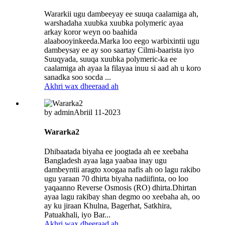
Wararkii ugu dambeeyay ee suuqa caalamiga ah,
warshadaha xuubka xuubka polymeric ayaa
arkay koror weyn oo baahida
alaabooyinkeeda.Marka loo eego warbixintii ugu
dambeysay ee ay soo saartay Cilmi-baarista iyo
Suuqyada, suuqa xuubka polymeric-ka ee
caalamiga ah ayaa la filayaa inuu si aad ah u koro
sanadka soo socda ...
Akhri wax dheeraad ah
by admin
Abriil 11-2023
Wararka2
Dhibaatada biyaha ee joogtada ah ee xeebaha
Bangladesh ayaa laga yaabaa inay ugu
dambeyntii aragto xoogaa nafis ah oo lagu rakibo
ugu yaraan 70 dhirta biyaha nadiifinta, oo loo
yaqaanno Reverse Osmosis (RO) dhirta.Dhirtan
ayaa lagu rakibay shan degmo oo xeebaha ah, oo
ay ku jiraan Khulna, Bagerhat, Satkhira,
Patuakhali, iyo Bar...
Akhri wax dheeraad ah