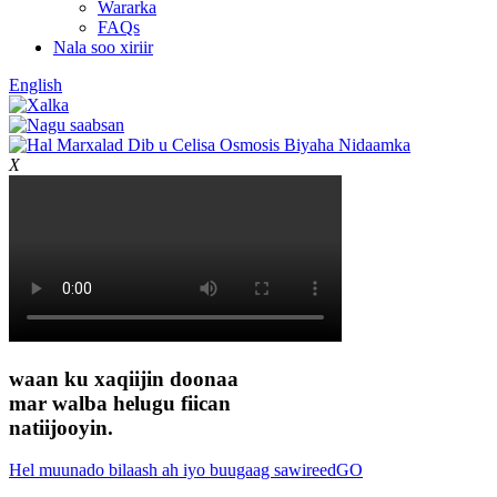
Wararka
FAQs
Nala soo xiriir
English
X
waan ku xaqiijin doonaa
mar walba hel
ugu fiican
natiijooyin.
Hel muunado bilaash ah iyo buugaag sawireed
GO