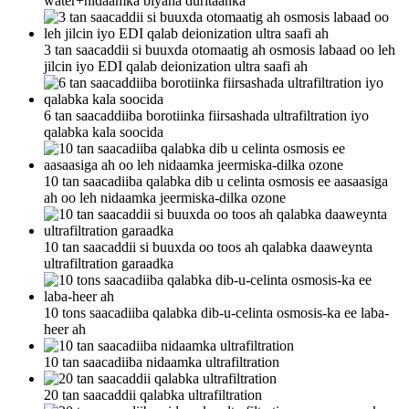
water+nidaamka biyaha duritaanka
3 tan saacaddii si buuxda otomaatig ah osmosis labaad oo leh
jilcin iyo EDI qalab deionization ultra saafi ah
6 tan saacaddiiba borotiinka fiirsashada ultrafiltration iyo
qalabka kala soocida
10 tan saacadiiba qalabka dib u celinta osmosis ee aasaasiga
ah oo leh nidaamka jeermiska-dilka ozone
10 tan saacaddii si buuxda oo toos ah qalabka daaweynta
ultrafiltration garaadka
10 tons saacadiiba qalabka dib-u-celinta osmosis-ka ee laba-
heer ah
10 tan saacadiiba nidaamka ultrafiltration
20 tan saacaddii qalabka ultrafiltration