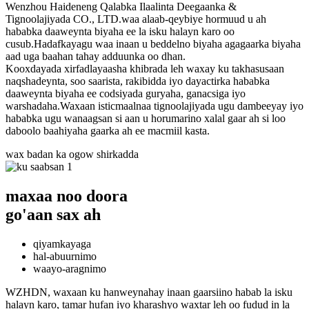
Wenzhou Haideneng Qalabka Ilaalinta Deegaanka &
Tignoolajiyada CO., LTD.waa alaab-qeybiye hormuud u ah
hababka daaweynta biyaha ee la isku halayn karo oo
cusub.Hadafkayagu waa inaan u beddelno biyaha agagaarka biyaha
aad uga baahan tahay adduunka oo dhan.
Kooxdayada xirfadlayaasha khibrada leh waxay ku takhasusaan
naqshadeynta, soo saarista, rakibidda iyo dayactirka hababka
daaweynta biyaha ee codsiyada guryaha, ganacsiga iyo
warshadaha.Waxaan isticmaalnaa tignoolajiyada ugu dambeeyay iyo
hababka ugu wanaagsan si aan u horumarino xalal gaar ah si loo
daboolo baahiyaha gaarka ah ee macmiil kasta.
wax badan ka ogow shirkadda
maxaa noo doora
go'aan sax ah
qiyamkayaga
hal-abuurnimo
waayo-aragnimo
WZHDN, waxaan ku hanweynahay inaan gaarsiino habab la isku
halayn karo, tamar hufan iyo kharashyo waxtar leh oo fudud in la