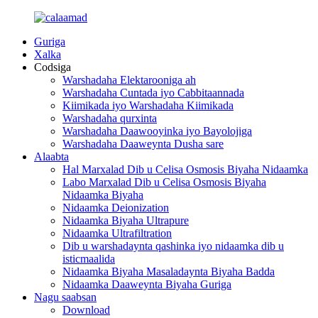
Guriga
Xalka
Codsiga
Warshadaha Elektarooniga ah
Warshadaha Cuntada iyo Cabbitaannada
Kiimikada iyo Warshadaha Kiimikada
Warshadaha qurxinta
Warshadaha Daawooyinka iyo Bayolojiga
Warshadaha Daaweynta Dusha sare
Alaabta
Hal Marxalad Dib u Celisa Osmosis Biyaha Nidaamka
Labo Marxalad Dib u Celisa Osmosis Biyaha
Nidaamka Biyaha
Nidaamka Deionization
Nidaamka Biyaha Ultrapure
Nidaamka Ultrafiltration
Dib u warshadaynta qashinka iyo nidaamka dib u
isticmaalida
Nidaamka Biyaha Masaladaynta Biyaha Badda
Nidaamka Daaweynta Biyaha Guriga
Nagu saabsan
Download