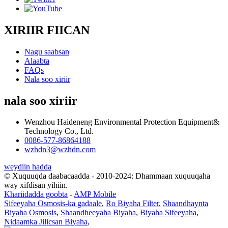
XIRIIR FIICAN
Nagu saabsan
Alaabta
FAQs
Nala soo xiriir
nala soo xiriir
Wenzhou Haideneng Environmental Protection Equipment&
Technology Co., Ltd.
0086-577-86864188
wzhdn3@wzhdn.com
weydiin hadda
© Xuquuqda daabacaadda - 2010-2024: Dhammaan xuquuqaha
way xifdisan yihiin.
Khariidadda goobta
-
AMP Mobile
Sifeeyaha Osmosis-ka gadaale
,
Ro Biyaha Filter
,
Shaandhaynta
Biyaha Osmosis
,
Shaandheeyaha Biyaha
,
Biyaha Sifeeyaha
,
Nidaamka Jilicsan Biyaha
,