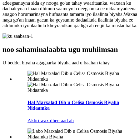
adeegsanayna sida ay nooga go'an tahay waaritaanka, waxaan ku
dadaaleynaa inaan dhimno saameynta deegaanka ee nidaamyadeena
anagoo horumarinayna hufnaanta tamarta iyo ilaalinta biyaha.Waxaa
naga go'an inaan gacan ka geysanno dadaallada ilaalinta biyaha ee
adduunka iyo ilaalinta kheyraadkan qaaliga ah ee jiilka mustaqbalka.
noo sahamin
alaabta ugu muhiimsan
U beddel biyaha agagaarka biyaha aad u baahan tahay.
Hal Marxalad Dib u Celisa Osmosis Biyaha
Nidaamka
Akhri wax dheeraad ah