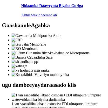
Nidaamka Daaweynta Biyaha Guriga
Akhri wax dheeraad ah
Gaashaanle
Agabka
ugu dambeeyay
daraasado kiis
1 tan saacadiiba labaad osmosis+EDI ultrapure ultrapure