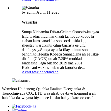
by admin
Abriil 11-2023
Wararka
Suuqa Nidaamka Dib-u-Celinta Osmosis-ka ayaa
lagu wadaa inuu markhaati ka noqdo koboc la
taaban karo sanadaha soo socda, sida lagu
sheegay warbixintii cilmi-baarista ee ugu
dambeysay.Suuqa ayaa la filayaa inuu soo
bandhigo Heerka Kobaca Sannadlaha ah ee Isku-
dhafan (CAGR) oo ah 7.26% muddada
saadaasha, laga bilaabo 2019 ilaa 2031.
Kobacani waxa sabab u ah kororka de...
Akhri wax dheeraad ah
Wenzhou Haideneng Qalabka Ilaalinta Deegaanka &
Tignoolajiyada CO., LTD.waa alaab-qeybiye hormuud u ah
hababka daaweynta biyaha ee la isku halayn karo oo cusub.