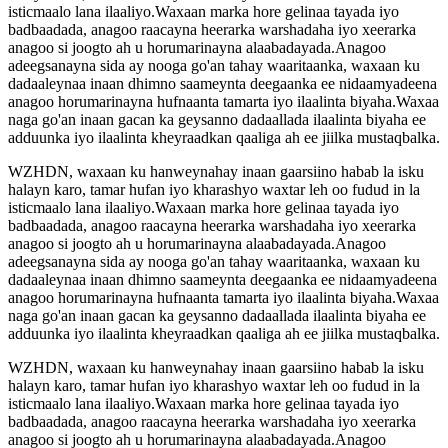
isticmaalo lana ilaaliyo.Waxaan marka hore gelinaa tayada iyo
badbaadada, anagoo raacayna heerarka warshadaha iyo xeerarka
anagoo si joogto ah u horumarinayna alaabadayada.Anagoo
adeegsanayna sida ay nooga go'an tahay waaritaanka, waxaan ku
dadaaleynaa inaan dhimno saameynta deegaanka ee nidaamyadeena
anagoo horumarinayna hufnaanta tamarta iyo ilaalinta biyaha.Waxaa
naga go'an inaan gacan ka geysanno dadaallada ilaalinta biyaha ee
adduunka iyo ilaalinta kheyraadkan qaaliga ah ee jiilka mustaqbalka.
WZHDN, waxaan ku hanweynahay inaan gaarsiino habab la isku
halayn karo, tamar hufan iyo kharashyo waxtar leh oo fudud in la
isticmaalo lana ilaaliyo.Waxaan marka hore gelinaa tayada iyo
badbaadada, anagoo raacayna heerarka warshadaha iyo xeerarka
anagoo si joogto ah u horumarinayna alaabadayada.Anagoo
adeegsanayna sida ay nooga go'an tahay waaritaanka, waxaan ku
dadaaleynaa inaan dhimno saameynta deegaanka ee nidaamyadeena
anagoo horumarinayna hufnaanta tamarta iyo ilaalinta biyaha.Waxaa
naga go'an inaan gacan ka geysanno dadaallada ilaalinta biyaha ee
adduunka iyo ilaalinta kheyraadkan qaaliga ah ee jiilka mustaqbalka.
WZHDN, waxaan ku hanweynahay inaan gaarsiino habab la isku
halayn karo, tamar hufan iyo kharashyo waxtar leh oo fudud in la
isticmaalo lana ilaaliyo.Waxaan marka hore gelinaa tayada iyo
badbaadada, anagoo raacayna heerarka warshadaha iyo xeerarka
anagoo si joogto ah u horumarinayna alaabadayada.Anagoo